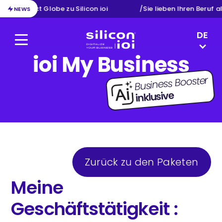
n von Exact Globe zu Silicon ioi
/
Sie lieben Ihren Beruf a
NEWS
LANGUAG
DE
Menu
Silicon ioi
ioi My Business
EN
NL
Business Booster
FR
inklusive
Zurück zu den Paketen
Meine
Geschäftstätigkeit :