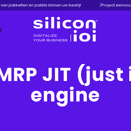
n pakketten en pallets binnen uw bedrijf
/
Project eenvoudig
g
Silicon
ioi
MRP JIT (just
engine