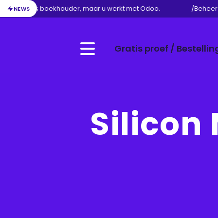
uw werk als boekhouder, maar u werkt met Odoo.
/
Beheer va
NEWS
Gratis proef / Bestellin
Menu
Silicon 