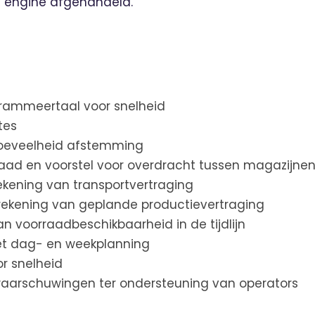
e engine afgehandeld.
grammeertaal voor snelheid
tes
oeveelheid afstemming
aad en voorstel voor overdracht tussen magazijne
kening van transportvertraging
rekening van geplande productievertraging
n voorraadbeschikbaarheid in de tijdlijn
t dag- en weekplanning
r snelheid
waarschuwingen ter ondersteuning van operators