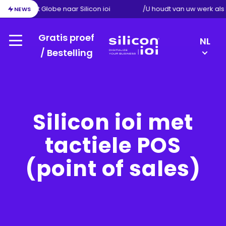
ie van Exact Globe naar Silicon ioi
/
U houdt van uw werk al
NEWS
Gratis proef
LANGU
NL
Menu
SWITC
/ Bestelling
Silicon
DE
ioi
FR
EN
Silicon ioi met
tactiele POS
(point of sales)