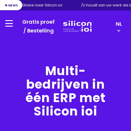
e van Exact Globe naar Silicon ioi
/
U houdt van uw werk als
NEWS
Gratis proef
LANGU
NL
Menu
SWITC
/ Bestelling
Silicon
EN
ioi
FR
DE
Multi-
bedrijven in
één ERP met
Silicon ioi