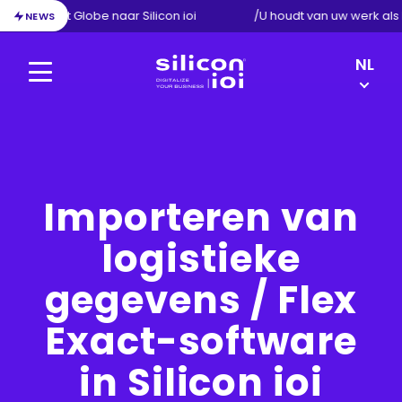
ie van Exact Globe naar Silicon ioi
/
U houdt van uw werk als
NEWS
LANGU
NL
SWITC
Menu
Silicon
EN
ioi
DE
FR
Importeren van
logistieke
gegevens / Flex
Exact-software
in Silicon ioi