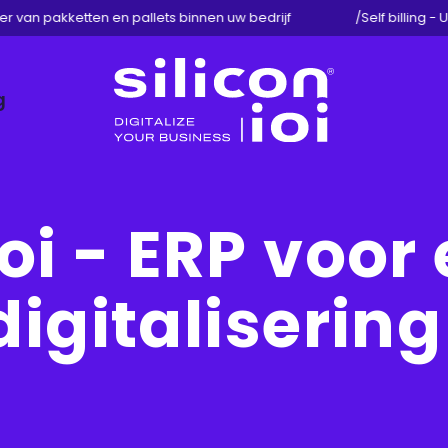
 van pakketten en pallets binnen uw bedrijf
/
Self billing - U
g
Silicon
ioi
ioi - ERP voo
digitalisering