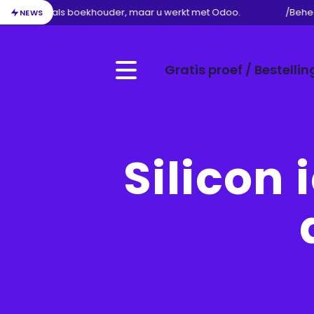
n uw werk als boekhouder, maar u werkt met Odoo.
/
Beheer
NEWS
Gratis proef / Bestellin
Menu
Silicon 