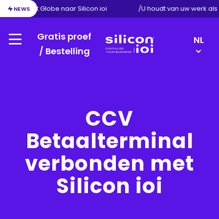
ie van Exact Globe naar Silicon ioi
/
U houdt van uw werk al
NEWS
Gratis proef
LANGU
NL
Menu
SWITC
/ Bestelling
Silicon
EN
ioi
DE
FR
CCV
Betaalterminal
verbonden met
Silicon ioi