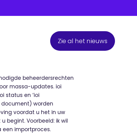
Zie al het nieuws
 benodigde beheerdersrechten
t voor massa-updates. ioi
 status en ‘ioi
et document) worden
ving voordat u het in uw
 begint. Voorbeeld: ik wil
na een importproces.