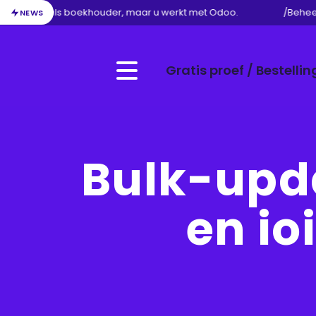
 uw werk als boekhouder, maar u werkt met Odoo.
/
Beheer 
NEWS
Gratis proef / Bestellin
Menu
Bulk-upda
en io