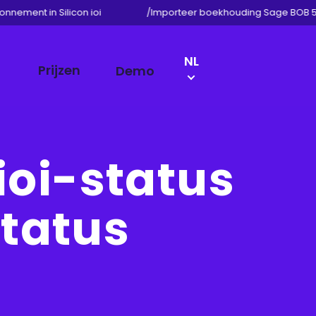
ement in Silicon ioi
/
Importeer boekhouding Sage BOB 50 in
LANGUAGE
NL
Prijzen
Demo
SWITCH
EN
FR
DE
ioi-status
status