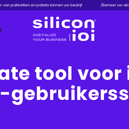
van pakketten en pallets binnen uw bedrijf
/
Beheer uw abonn
g
Silicon
ioi
te tool voor 
i-gebruikers