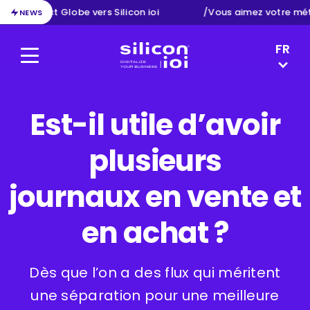
tion d’Exact Globe vers Silicon ioi
/
Vous aimez votre mét
NEWS
LANGUAG
FR
Menu
Silicon ioi
NL
EN
DE
Est-il utile d’avoir
plusieurs
journaux en vente et
en achat ?
Dès que l’on a des flux qui méritent
une séparation pour une meilleure