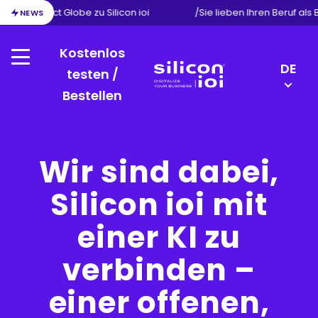
ion von Exact Globe zu Silicon ioi
/
Sie lieben Ihren Beruf als
NEWS
Kostenlos
Menu
LANGU
DE
testen /
SWITC
Bestellen
Silicon
EN
ioi
FR
NL
Wir sind dabei,
Silicon ioi mit
einer KI zu
verbinden –
einer offenen,