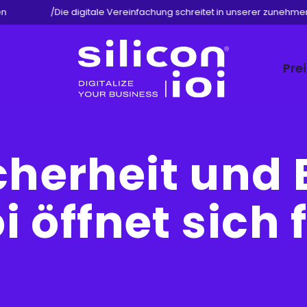
/
Die digitale Vereinfachung schreitet in unserer zunehmend d
Pre
Silicon
ioi
herheit und E
oi öffnet sich 