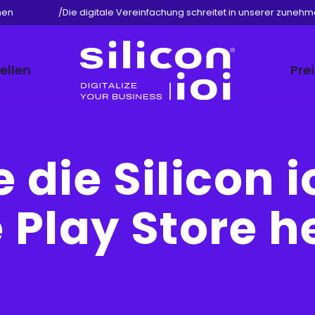
n
/
Die digitale Vereinfachung schreitet in unserer zunehmend 
ellen
Pre
Silicon
ioi
 die Silicon 
 Play Store h