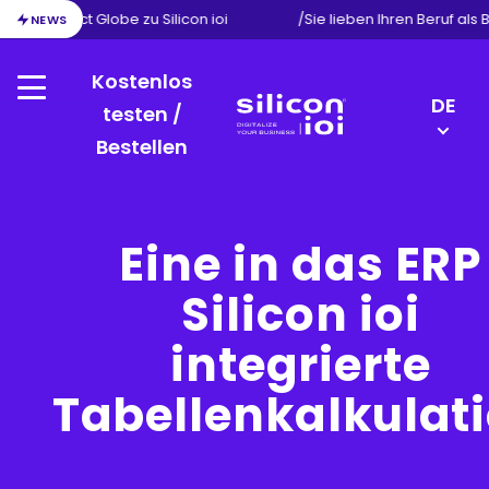
ion von Exact Globe zu Silicon ioi
/
Sie lieben Ihren Beruf als
NEWS
Kostenlos
Menu
LANGU
DE
testen /
SWITC
Bestellen
Silicon
EN
ioi
FR
NL
Eine in das ERP
Silicon ioi
integrierte
Tabellenkalkulat