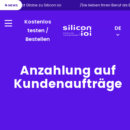
ion von Exact Globe zu Silicon ioi
/
Sie lieben Ihren Beruf als
NEWS
Kostenlos
Menu
LANGU
DE
testen /
SWITC
Bestellen
Silicon
EN
ioi
NL
FR
Anzahlung auf
Kundenaufträge