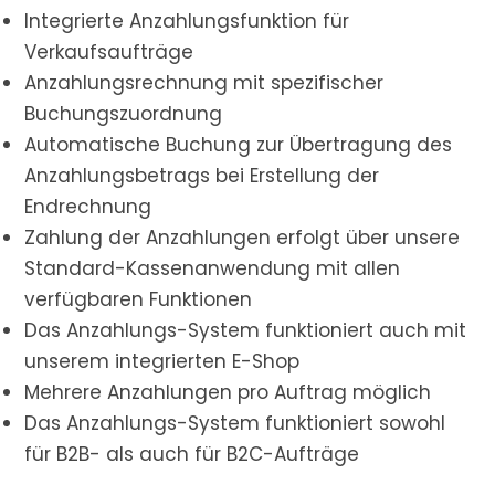
Integrierte Anzahlungsfunktion für
Verkaufsaufträge
Anzahlungsrechnung mit spezifischer
Buchungszuordnung
Automatische Buchung zur Übertragung des
Anzahlungsbetrags bei Erstellung der
Endrechnung
Zahlung der Anzahlungen erfolgt über unsere
Standard-Kassenanwendung mit allen
verfügbaren Funktionen
Das Anzahlungs-System funktioniert auch mit
unserem integrierten E-Shop
Mehrere Anzahlungen pro Auftrag möglich
Das Anzahlungs-System funktioniert sowohl
für B2B- als auch für B2C-Aufträge