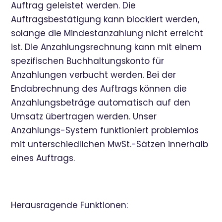
Auftrag geleistet werden. Die
Auftragsbestätigung kann blockiert werden,
solange die Mindestanzahlung nicht erreicht
ist. Die Anzahlungsrechnung kann mit einem
spezifischen Buchhaltungskonto für
Anzahlungen verbucht werden. Bei der
Endabrechnung des Auftrags können die
Anzahlungsbeträge automatisch auf den
Umsatz übertragen werden. Unser
Anzahlungs-System funktioniert problemlos
mit unterschiedlichen MwSt.-Sätzen innerhalb
eines Auftrags.
Herausragende Funktionen: