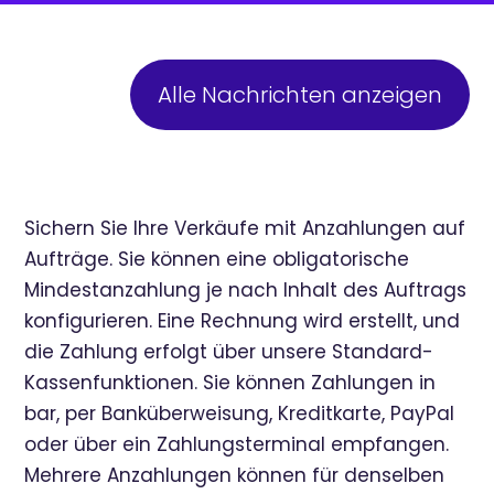
Alle Nachrichten anzeigen
Sichern Sie Ihre Verkäufe mit Anzahlungen auf
Aufträge. Sie können eine obligatorische
Mindestanzahlung je nach Inhalt des Auftrags
konfigurieren. Eine Rechnung wird erstellt, und
die Zahlung erfolgt über unsere Standard-
Kassenfunktionen. Sie können Zahlungen in
bar, per Banküberweisung, Kreditkarte, PayPal
oder über ein Zahlungsterminal empfangen.
Mehrere Anzahlungen können für denselben