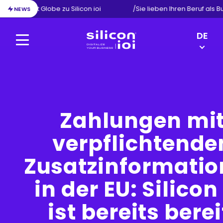
on von Exact Globe zu Silicon ioi
/
Sie lieben Ihren Beruf als 
NEWS
LANGU
DE
SWITC
Menu
Silicon
FR
ioi
NL
EN
Zahlungen mi
verpflichtende
Zusatzinformati
in der EU: Silicon 
ist bereits berei