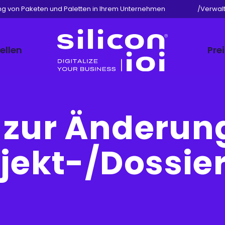
 von Paketen und Paletten in Ihrem Unternehmen
/
Verwaltun
ellen
Pre
Silicon
ioi
 zur Änderun
jekt-/Dossie