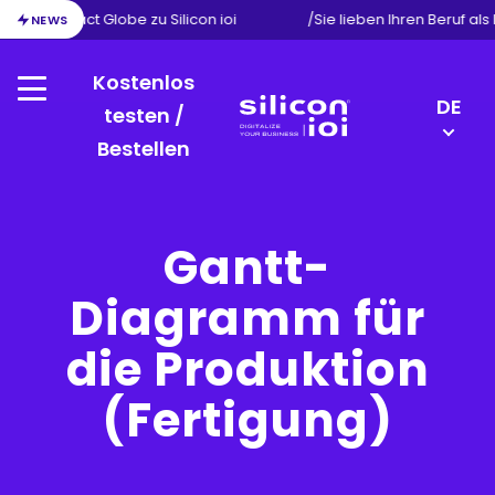
tion von Exact Globe zu Silicon ioi
/
Sie lieben Ihren Beruf als
NEWS
Kostenlos
Menu
LANGU
DE
testen /
SWITC
Bestellen
Silicon
EN
ioi
NL
FR
Gantt-
Diagramm für
die Produktion
(Fertigung)