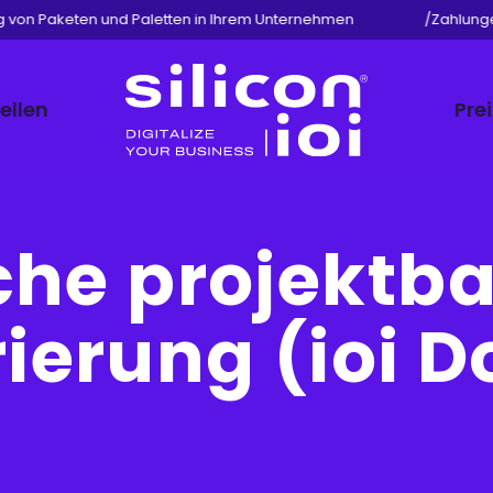
von Paketen und Paletten in Ihrem Unternehmen
/
Zahlungen m
ellen
Pre
Silicon
ioi
che projektba
ierung (ioi D