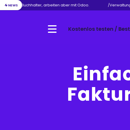
n Beruf als Buchhalter, arbeiten aber mit Odoo.
/
Verwaltung 
NEWS
Kostenlos testen / Best
Menu
Einfa
Faktur