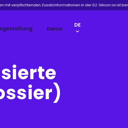
it verpflichtenden Zusatzinformationen in der EU: Silicon ioi ist bereit
LANGUAGE
DE
isgestaltung
Demo
SWITCH
EN
NL
FR
sierte
ossier)