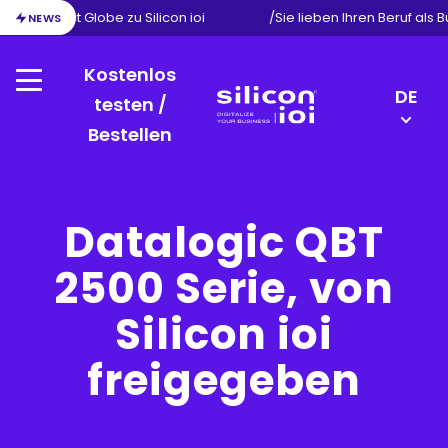
on von Exact Globe zu Silicon ioi
/
Sie lieben Ihren Beruf als 
NEWS
Kostenlos
Menu
LANGU
DE
testen /
SWITC
Bestellen
Silicon
EN
ioi
NL
FR
Datalogic QBT
2500 Serie, von
Silicon ioi
freigegeben