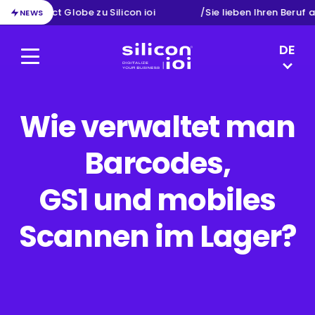
on von Exact Globe zu Silicon ioi
/
Sie lieben Ihren Beruf 
NEWS
LANGUAG
DE
Menu
Silicon ioi
NL
EN
FR
Wie verwaltet man
Barcodes,
GS1 und mobiles
Scannen im Lager?