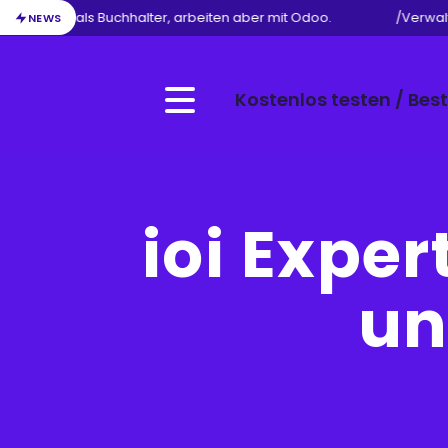
Ihren Beruf als Buchhalter, arbeiten aber mit Odoo.
/
Verwaltu
NEWS
Kostenlos testen / Best
Menu
ioi Exper
un